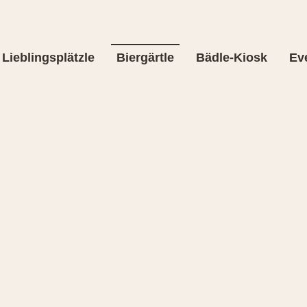
Lieblingsplätzle
Biergärtle
Bädle-Kiosk
Ev