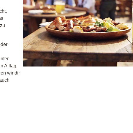
cht.
as
 zu
oder
Unter
n Alltag
en wir dir
 auch