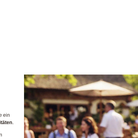
e ein
täten
.
n